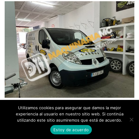
Utilizamos cookies para asegurar que damos la mejor
FABRICACIÓN DE EQUIPOS + FURGÓN
experiencia al usuario en nuestro sitio web. Si continúa
utilizando este sitio asumiremos que está de acuerdo.
Nuevo
Desatascos
...
Estoy de acuerdo