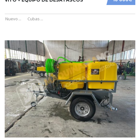
Nuevo
...
Cubas
...