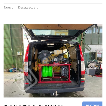
Nuevo
Desatascos
...
16 000€
VITO + EQUIPO DE DESATASCOS