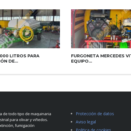
000 LITROS PARA
FURGONETA MERCEDES V
ÓN DE...
EQUIPO...
Protección de datos
 de todo tipo de maquinaria
strial para olivar y viñedos.
Aviso legal
tinción, fumigación
Politica de cookies