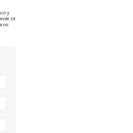
sco y
desde 24
a no.