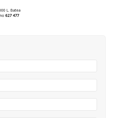
000 L. Batea
ono
627 477