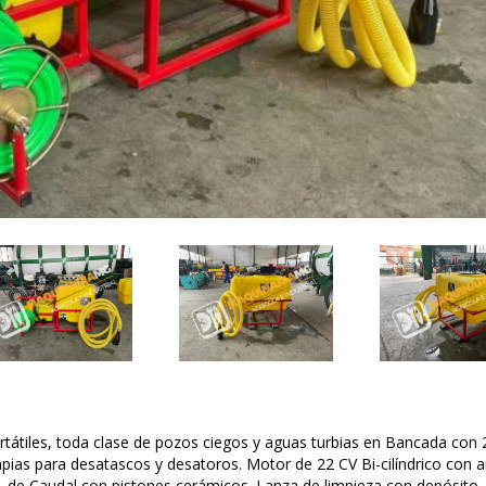
tátiles, toda clase de pozos ciegos y aguas turbias en Bancada con 
mpias para desatascos y desatoros. Motor de 22 CV Bi-cilíndrico con 
. de Caudal con pistones cerámicos. Lanza de limpieza con depósito