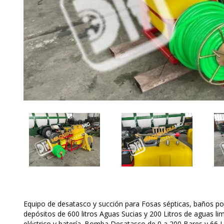
Equipo de desatasco y succión para Fosas sépticas, baños por
depósitos de 600 litros Aguas Sucias y 200 Litros de aguas li
eléctrico y batería. Bomba Desatasco de 0 a 200 Bares y 66 L