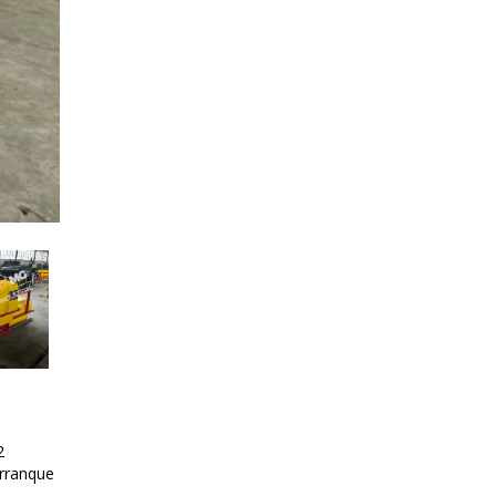
2
arranque