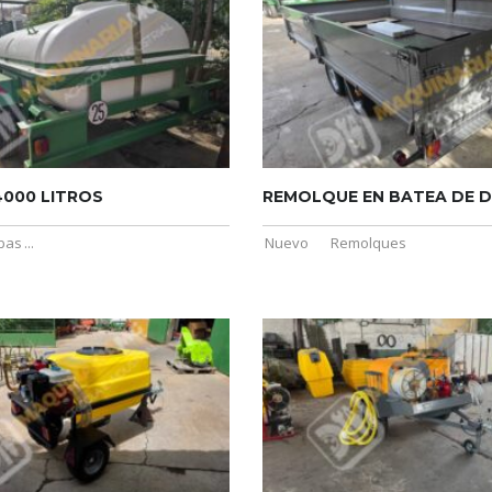
4000 LITROS
REMOLQUE EN BATEA DE D
bas
...
Nuevo
Remolques