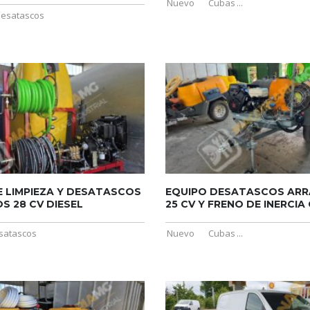
Nuevo
Cubas
...
esatascos
E LIMPIEZA Y DESATASCOS
EQUIPO DESATASCOS AR
OS 28 CV DIESEL
25 CV Y FRENO DE INERCIA C
satascos
Nuevo
Cubas
...