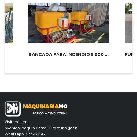
S
BANCADA PARA INCENDIOS 600 LITROS
Visítanos en:
Avenida Joaquin Costa, 1 Porcuna (Jaén)
Whatsapp: 627 477 965