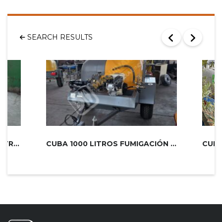
SEARCH RESULTS
EQUIPO DESATASCOS ARRASTRADO 25 CV...
CUBA 1000 LITROS FUMIGACIÓN ESPECI...
CUBA