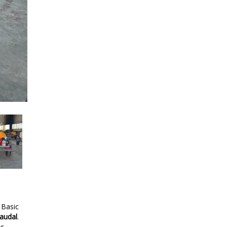
Basic
Caudal
.
or