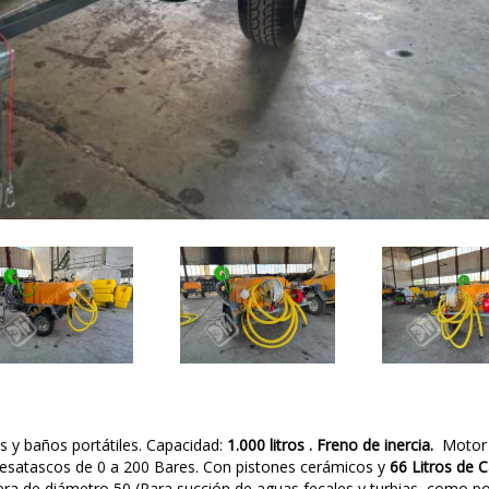
s y baños portátiles. Capacidad:
1.000 litros . Freno de inercia.
Motor 
 Desatascos de 0 a 200 Bares. Con pistones cerámicos y
66 Litros de 
era de diámetro 50 (Para succión de aguas fecales y turbias ,como p