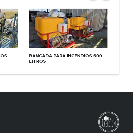
ROS
BANCADA PARA INCENDIOS 600
FURGÓ
LITROS
DESAT