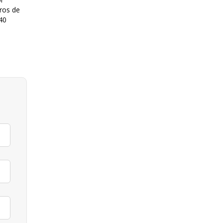
tros de
40