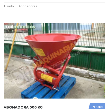
Usado
Abonadoras
...
750€
ABONADORA 500 KG