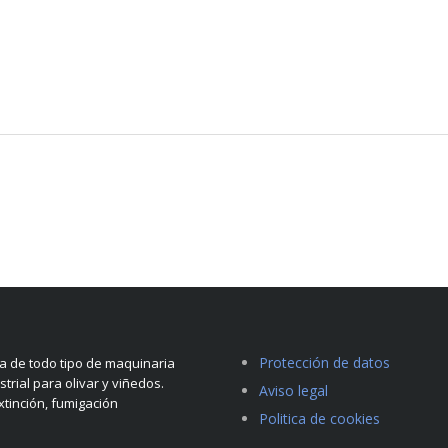
Protección de datos
 de todo tipo de maquinaria
strial para olivar y viñedos.
Aviso legal
tinción, fumigación
Politica de cookies