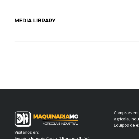
MEDIA LIBRARY
Compra/venta
agrícola, indu
Equipos de ex
Visítanos en:
Avenida Joaquin Costa, 1 Porcuna (Jaén)