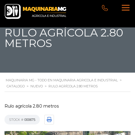
RULO AGRÍCOLA 2.80
METROS
MAQUINARIA MG - TODO EN MAQUINARIA AGRICOLA E INDUSTRIAL
>
CATALOGO
>
NUEVO
>
RULO AGRÍCOLA 2.80 METROS
Rulo agrícola 2.80 metros
STOCK #
000675