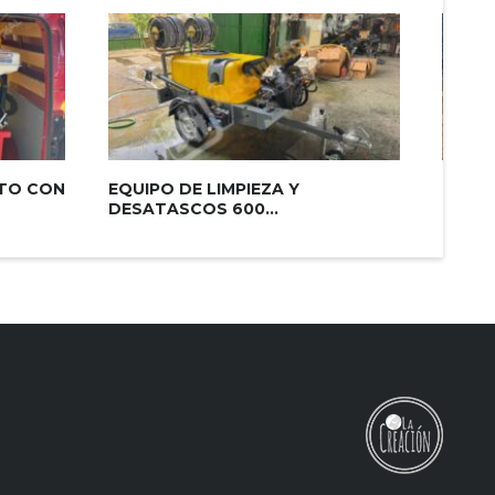
ITO CON
EQUIPO DE LIMPIEZA Y
CUBA 
DESATASCOS 600...