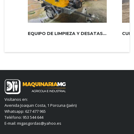
EQUIPO DE LIMPIEZA Y DESATASCOS 600...
CUBA
Visítanos en:
Avenida Joaquin Costa, 1 Porcuna (Jaén)
Whatsapp: 627 477 965
Teléfono: 953 544 644
E-mail: migasgordas@yahoo.es