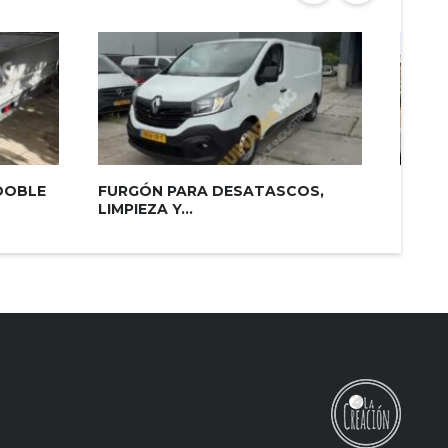
DOBLE
FURGÓN PARA DESATASCOS,
CUBA 
LIMPIEZA Y...