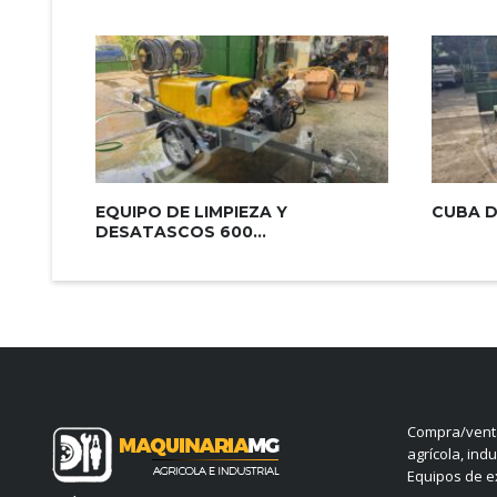
EQUIPO DE LIMPIEZA Y
CUBA D
DESATASCOS 600...
Compra/venta
agrícola, indu
Equipos de ex