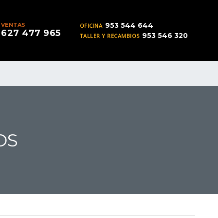
953 544 644
VENTAS
OFICINA
627 477 965
953 546 320
TALLER Y RECAMBIOS
OS