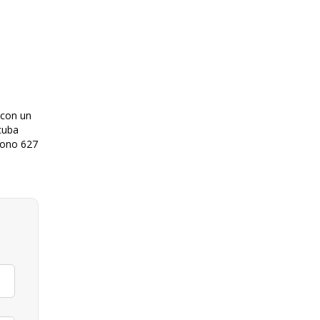
 con un
cuba
fono 627