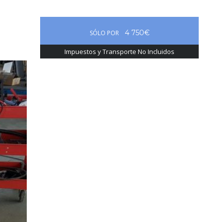
4 750€
SÓLO POR
Impuestos y Transporte No Incluidos