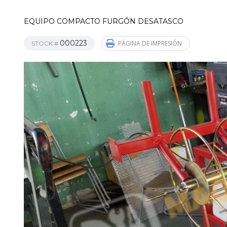
EQUIPO COMPACTO FURGÓN DESATASCO
000223
PÁGINA DE IMPRESIÓN
STOCK #