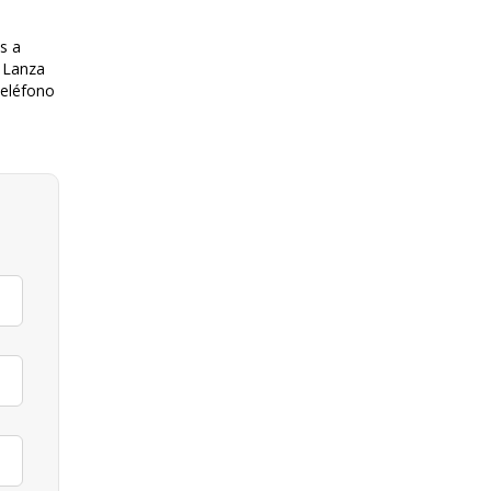
s a
. Lanza
teléfono