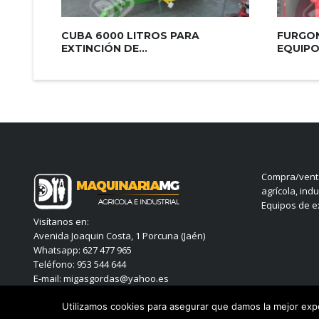
CUBA 6000 LITROS PARA
FURGON
EXTINCIÓN DE...
EQUIPO.
Compra/venta
agrícola, indu
Equipos de ex
Visítanos en:
Avenida Joaquin Costa, 1 Porcuna (Jaén)
Whatsapp: 627 477 965
Teléfono: 953 544 644
E-mail: migasgordas@yahoo.es
Utilizamos cookies para asegurar que damos la mejor exper