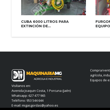
CUBA 6000 LITROS PARA
FURGON
EXTINCIÓN DE...
EQUIPO.
Compra/venta
agrícola, indu
Equipos de ex
Visítanos en:
Avenida Joaquin Costa, 1 Porcuna (Jaén)
Whatsapp: 627 477 965
Teléfono: 953 544 644
E-mail: migasgordas@yahoo.es