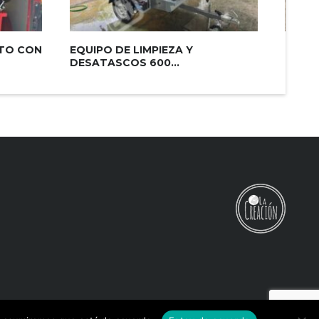
ITO CON
EQUIPO DE LIMPIEZA Y
CUBA 
DESATASCOS 600...