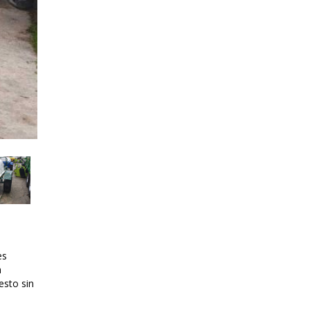
es
a
esto sin