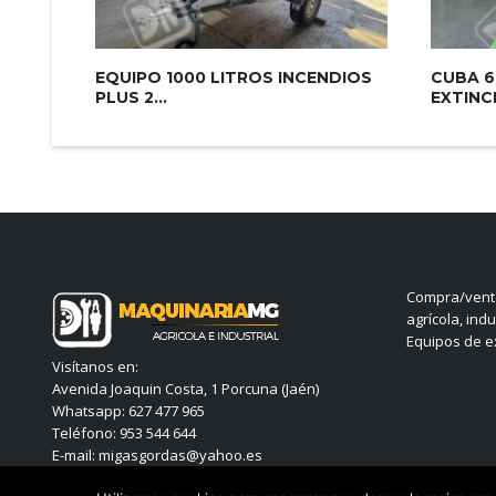
EQUIPO 1000 LITROS INCENDIOS
CUBA 6
PLUS 2...
EXTINCI
Compra/venta
agrícola, indu
Equipos de ex
Visítanos en:
Avenida Joaquin Costa, 1 Porcuna (Jaén)
Whatsapp: 627 477 965
Teléfono: 953 544 644
E-mail: migasgordas@yahoo.es