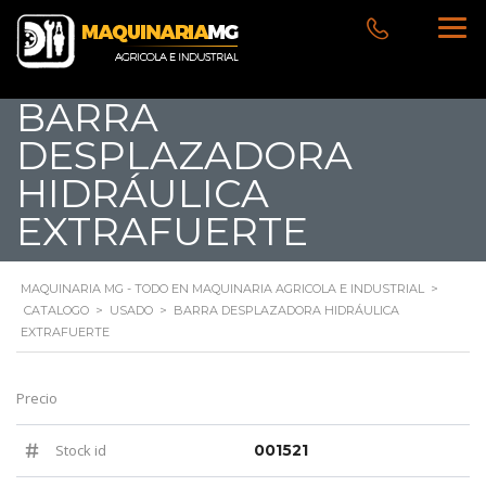
BARRA
DESPLAZADORA
HIDRÁULICA
EXTRAFUERTE
MAQUINARIA MG - TODO EN MAQUINARIA AGRICOLA E INDUSTRIAL
>
CATALOGO
>
USADO
>
BARRA DESPLAZADORA HIDRÁULICA
EXTRAFUERTE
Precio
Stock id
001521