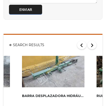
SEARCH RESULTS
BARRA DESPLAZADORA HIDRÁULICA EXTR...
RULO