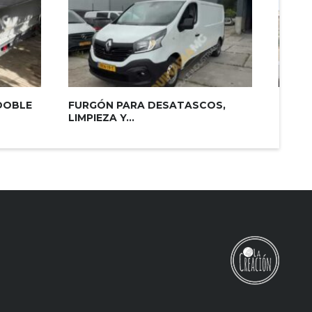
DOBLE
FURGÓN PARA DESATASCOS,
CUBA 
LIMPIEZA Y...